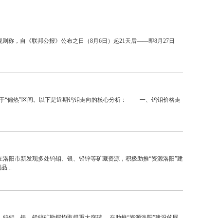
则称，自《联邦公报》公布之日（8月6日）起21天后——即8月27日
处于“偏热”区间。以下是近期钨钼走向的核心分析： 一、钨钼价格走
在洛阳市新发现多处钨钼、银、铅锌等矿藏资源，积极助推“资源洛阳”建
...
钨钼、银、铅锌矿勘探均取得重大突破。 在助推“资源洛阳”建设的同