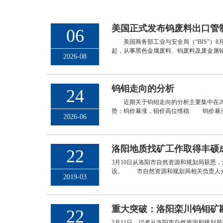
美国正式发布钨废料出口管制规
06
美国商务部工业与安全局（“BIS”）8月
起，从事黑色金属废料、钨废料及废金属销售
2026-08
钨钼走向的分析
24
近期关于钨钼走向的分析主要集中在202
势：钨价暴涨，钼价高位维稳 钨价暴涨创
2026-06
洛阳地质找矿工作取得丰硕
22
3月10日从洛阳市自然资源和规划局获悉
设。 市自然资源和规划局相关负责人介
2019-03
重大突破：洛阳栾川钨钼矿勘
22
3月11日，记者从洛阳市自然资源和规划