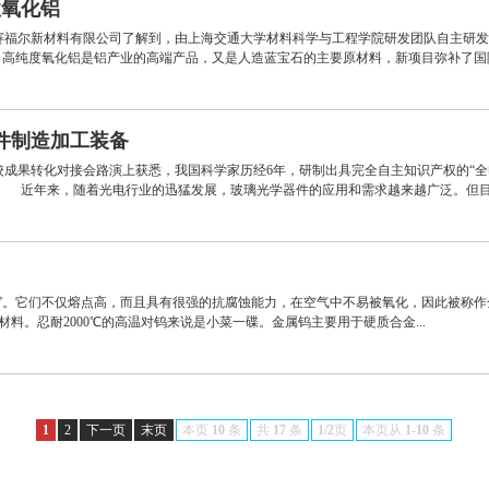
性氧化铝
赛福尔新材料有限公司了解到，由上海交通大学材料科学与工程学院研发团队自主研发
产品。高纯度氧化铝是铝产业的高端产品，又是人造蓝宝石的主要原材料，新项目弥补了国际稀
件制造加工装备
成果转化对接会路演上获悉，我国科学家历经6年，研制出具完全自主知识产权的“全
 近年来，随着光电行业的迅猛发展，玻璃光学器件的应用和需求越来越广泛。但目前
”。它们不仅熔点高，而且具有很强的抗腐蚀能力，在空气中不易被氧化，因此被称作金
材料。忍耐2000℃的高温对钨来说是小菜一碟。金属钨主要用于硬质合金...
1
2
下一页
末页
本页
10
条
共
17
条
1/2
页
本页从
1-10
条