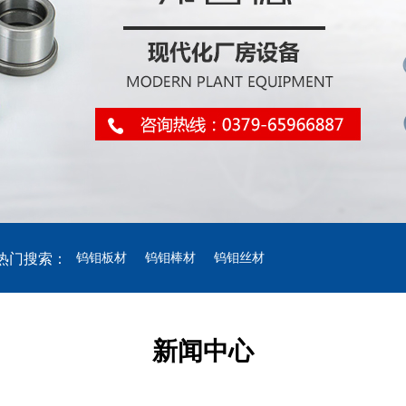
热门搜索：
钨钼板材
钨钼棒材
钨钼丝材
新闻中心