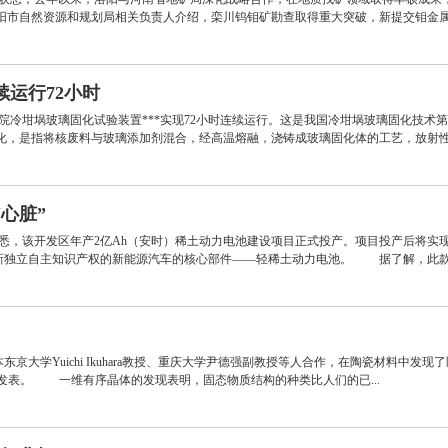
阳市自然资源和规划局相关负责人介绍，栾川钨钼矿勘查取得重大突破，新提交钼金属.
运行72小时
院冷坩埚玻璃固化试验装置***实现72小时连续运行。这是我国冷坩埚玻璃固化技
，是指将核废料与玻璃添加剂混合，经高温熔融，浇铸成玻璃固化体的工艺，放射性元
心脏”
区获悉，该开发区年产2亿Ah（安时）稀土动力电池建设项目正式投产。项目投产后将
新独立自主知识产权的新能源汽车的核心部件——轻稀土动力电池。 据了解，此款.
京大学Yuichi Ikuhara教授、重庆大学尹德强副教授等人合作，在陶瓷材料中
线发表。 一维有序晶体的发现表明，固态物质结构的种类比人们的已...