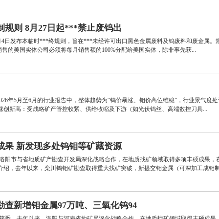
则 8月27日起***禁止废钨出
4日发布本临时***终规则，旨在***未经许可出口黑色金属废料及钨废料和废金属。规
的美国实体公司必须将每月销售额的100%分配给美国实体，除非事先获...
6年5月至6月的行业报告中，整体趋势为“钨价暴涨、钼价高位维稳”，行业景气度
新高：受战略矿产管控收紧、供给收缩及下游（如光伏钨丝、高端数控刀具...
成果 新发现多处钨钼等矿藏资源
，洛阳市与省地质矿产勘查开发局深化战略合作，在地质找矿领域取得多项丰硕成果，
绍，去年以来，栾川钨钼矿勘查取得重大找矿突破，新提交钼金属（可深加工成钼制品
查新增钼金属97万吨、三氧化钨94
局获悉，去年以来，洛阳与河南省地矿局深化战略合作，在地质找矿领域取得丰硕成果，