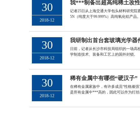
我***制备出超高纯稀土改
30
记者25日从上海交通大学包头材料研究院
5N（纯度大于99.999%）高纯氧化铝
2018-12
我研制出首台套玻璃光学器
30
日前，记者从长沙市科技局组织的一场高校
学制造技术、装备和工艺上的国外封锁。
2018-12
稀有金属中有哪些“硬汉子”
30
在稀有金属家族中，有许多成员“性格顽强
是所有金属中***高的，因此可以作为灯丝
2018-12