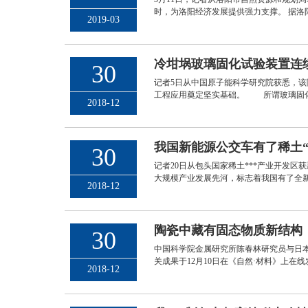
时，为洛阳经济发展提供强力支撑。 据洛
2019-03
冷坩埚玻璃固化试验装置连续
30
记者5日从中国原子能科学研究院获悉，该
工程应用奠定坚实基础。 所谓玻璃固化
2018-12
我国新能源公交车有了稀土“
30
记者20日从包头国家稀土***产业开发
大规模产业发展先河，标志着我国有了全
2018-12
陶瓷中藏有固态物质新结构
30
中国科学院金属研究所陈春林研究员与日本东
关成果于12月10日在《自然·材料》上在
2018-12