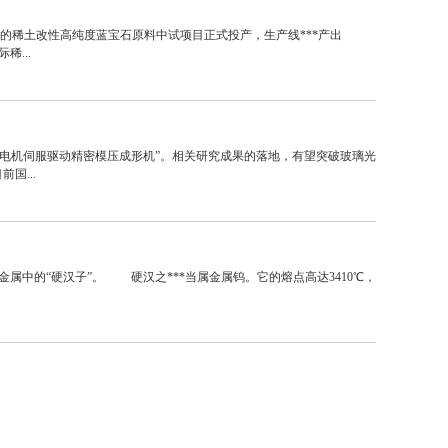
的稀土改性高纯度蓝宝石原料中试项目正式投产，生产线***产出
...
电机伺服驱动精密模压成形机”。相关研究成果的落地，有望突破玻璃光
国...
属中的“硬汉子”。 硬汉之***当属金属钨。它的熔点高达3410℃，