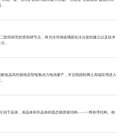
..
术第二阶段研究的里程碑节点，将为冷坩埚玻璃固化冷台架的建立以及技术
...
实现耐低温高性能电容型镍氢动力电池量产，开启我国轻稀土高端应用进入
..
发现了区别于晶体、准晶体和非晶体的固态物质新结构——一维有序结构。相