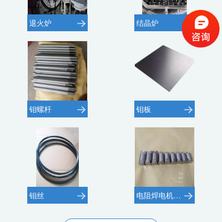
退火炉
结晶炉
钼螺杆
钼板
钼丝
电阻焊电机用钼电极